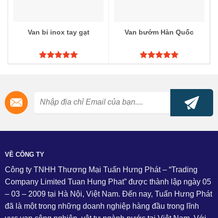
Van bi inox tay gạt
Van bướm Hàn Quốc
Được xếp
Được xếp
hạng
5.00
hạng
5.00
5 sao
5 sao
VỀ CÔNG TY
Công ty TNHH Thương Mại Tuấn Hưng Phát – “Trading
Company Limited Tuan Hung Phat” được thành lập ngày 05
– 03 – 2009 tại Hà Nội, Việt Nam. Đến nay, Tuấn Hưng Phát
đã là một trong những doanh nghiệp hàng đầu trong lĩnh