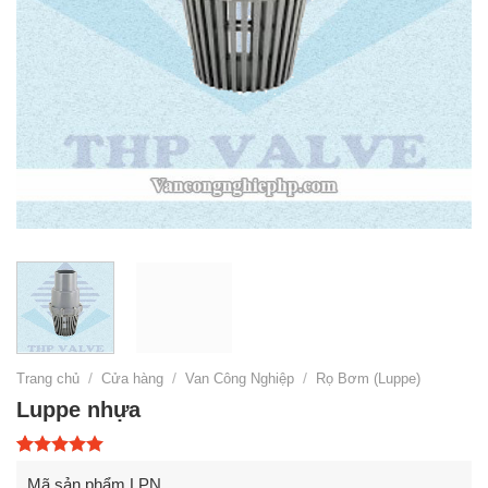
Trang chủ
/
Cửa hàng
/
Van Công Nghiệp
/
Rọ Bơm (Luppe)
Luppe nhựa
5.00
1
trên 5
Mã sản phẩm
LPN
dựa trên