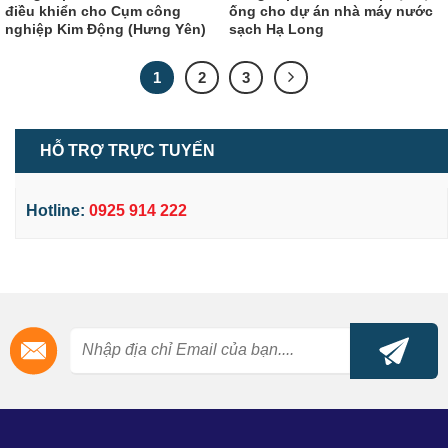
điều khiển cho Cụm công
ống cho dự án nhà máy nước
nghiệp Kim Động (Hưng Yên)
sạch Hạ Long
1
2
3
HỖ TRỢ TRỰC TUYẾN
Hotline:
0925 914 222