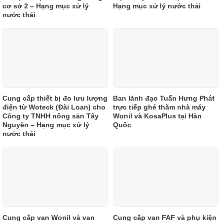
cơ sở 2 – Hạng mục xử lý
Hạng mục xử lý nước thải
nước thải
Cung cấp thiết bị đo lưu lượng
Ban lãnh đạo Tuấn Hưng Phát
điện từ Woteck (Đài Loan) cho
trực tiếp ghé thăm nhà máy
Công ty TNHH nông sản Tây
Wonil và KosaPlus tại Hàn
Nguyên – Hạng mục xử lý
Quốc
nước thải
Cung cấp van Wonil và van
Cung cấp van FAF và phụ kiện