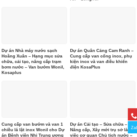
Dự án Nhà máy nước sạch
Dự án Quân Cảng Cam Ranh –
Hoằng Xuân – Hạng mục sửa
Cung cấp van cổng inox, phụ
chữa, cải tạo, nâng cấp trạm
kiện inox và van điều khiển
bơm nước – Van bướm Wonil,
điện KosaPlus
Kosaplus
Cung cấp van bướm và van 1
Dự án Cải tạo – Sửa chữa –
Za
chiều lá lật inox Wonil cho Dự
Nâng cấp, Xây mới trụ sở làm
án Bệnh viện Nhi Trung ương
việc cơ quan Chủ tịch nước –