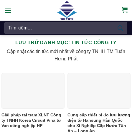
Chuyển
đến
nội
Tìm
dung
kiếm:
LƯU TRỮ DANH MỤC:
TIN TỨC CÔNG TY
Cập nhật các tin tức mới nhất về công ty TNHH TM Tuấn
Hưng Phát
Giải pháp tại trạm XLNT Công
Cung cấp thiết bị đo lưu lượng
ty TNHH Korea Circuit Vina từ
điện từ Hansung Hàn Quốc
Van công nghiệp HP
cho Xí Nghiệp Cấp Nước Tân
An – Long An