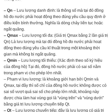
– Qn
– Lưu lượng danh định: là thông số mà tại đó đồng
hồ đo nước phải hoạt động theo đúng yêu cầu quy định ở
điều kiện bình thường. Nghĩa là dòng chảy liên tục hoặc
ngắt quãng.
– Qmax
– Lưu lượng tối đa: (Giá trị Qmax bằng 2 lần giá trị
Qn) Là lưu lượng mà tại đó đồng hồ đo nước phải hoạt
động theo đúng yêu cầu kĩ thuật trong một khoảng thời
gian mà không bị ngắt quãng.
– Qmin
– Lưu lượng tối thiểu: (Xác định theo số ký hiệu
của đồng hồ) Tại đó, đồng hồ nước phải có sai số nằm
trong phạm vị cho phép lớn nhất.
– Phạm vi lưu lượng: là khoảng giới hạn bởi Qmin và
Qmax, tại đây thì số chỉ của đồng hồ nước không được có
sai số vượt quá sai số cho phép lớn nhất, khoảng này
được chia làm hai vùng gọi là “vùng trên” và “vùng dưới”
bằng giá trị lưu lượng chuyển tiếp Qt.
– Qt
– Lưu lượng chuyển tiếp: đây là lưu lượng có giá trị