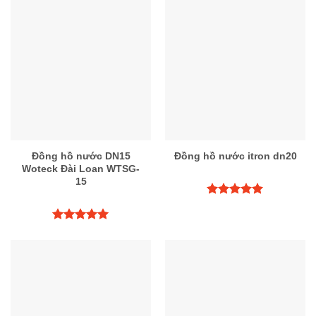
5 sao
hạng
5.00
5 sao
Đồng hồ nước DN15
Đồng hồ nước itron dn20
Woteck Đài Loan WTSG-
15
Được xếp
hạng
5.00
5 sao
Được xếp
hạng
5.00
5 sao