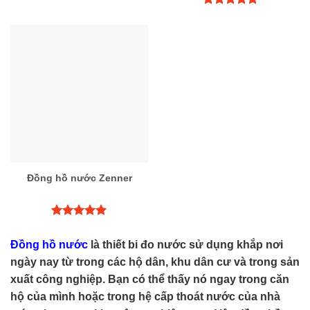
Được xếp
hạng
5.00
Được xếp
5 sao
hạng
5.00
5 sao
Đồng hồ nước Zenner
Được xếp
hạng
5.00
Đồng hồ nước
là thiết bi đo nước sử dụng khắp nơi
5 sao
ngày nay từ trong các hộ dân, khu dân cư và trong sản
xuất công nghiệp. Bạn có thể thấy nó ngay trong căn
hộ của mình hoặc trong hệ cấp thoát nước của nhà