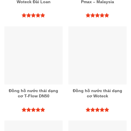
Woteck Đài Loan
Pmax – Malaysia
Được xếp
Được xếp
hạng
5.00
hạng
5.00
5 sao
5 sao
Đồng hồ nước thải dạng
Đồng hồ nước thải dạng
cơ T-Flow DN50
cơ Woteck
Được xếp
Được xếp
hạng
5.00
hạng
5.00
5 sao
5 sao