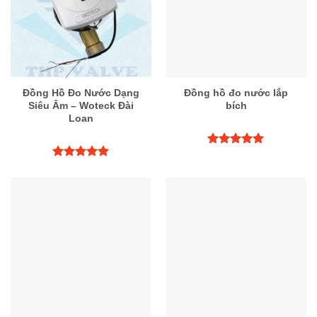
Đồng Hồ Đo Nước Dạng
Đồng hồ đo nước lắp
Siêu Âm – Woteck Đài
bích
Loan
Được xếp
hạng
5.00
Được xếp
5 sao
hạng
5.00
5 sao