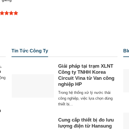
ợc xếp
ạng
5.00
sao
Tin Tức Công Ty
Bl
,
Giải pháp tại trạm XLNT
n
Công ty TNHH Korea
Circuit Vina từ Van công
động
nghiệp HP
Trong hệ thống xử lý nước thải
công nghiệp, việc lựa chọn đúng
thiết bị...
g
n
Cung cấp thiết bị đo lưu
lượng điện từ Hansung