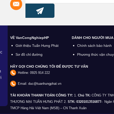
VỀ VanCongNghiepHP
DÀNH CHO NGƯỜI MUA
Giới thiệu Tuấn Hưng Phát
Chính sách bảo hành
ợc
Sơ đồ chỉ đường
Phương thức vận chu
HÃY GỌI CHO CHÚNG TÔI ĐỂ ĐƯỢC TƯ VẤN
n
Hotline:
0925 914 222
i
Email:
duc@tuanhungphat.vn
TÀI KHOẢN THANH TOÁN CÔNG TY:
1.
Chủ TK:
CÔNG TY TN
THƯƠNG MẠI TUẤN HƯNG PHÁT
2.
STK: 03201013516877-
Ngân 
TMCP Hàng Hải Việt Nam (MSB) – CN Thanh Xuân