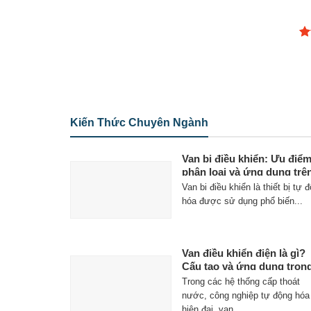
Đư
h
5 
Kiến Thức Chuyên Ngành
Van bi điều khiển: Ưu điểm
phân loại và ứng dụng trê
thị trường
Van bi điều khiển là thiết bị tự 
hóa được sử dụng phổ biến...
Van điều khiển điện là gì?
Cấu tạo và ứng dụng tron
hệ thống công nghiệp hiệ
Trong các hệ thống cấp thoát
đại
nước, công nghiệp tự động hóa
hiện đại, van...