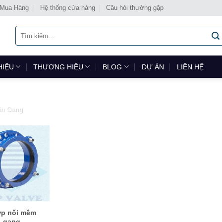
 Mua Hàng
Hệ thống cửa hàng
Câu hỏi thường gặp
Tìm
kiếm:
HIỆU
THƯƠNG HIỆU
BLOG
DỰ ÁN
LIÊN HỆ
ện Gang
p nối mềm
gang