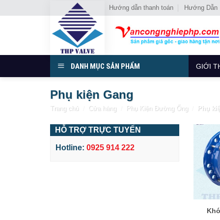
Chuyển
Hướng dẫn thanh toán
Hướng Dẫn
đến
nội
dung
DANH MỤC SẢN PHẨM
GIỚI T
Phụ kiện Gang
Trang chủ
/
Cửa hàng
/
Phụ Kiện Đường Ống
/
Phụ ki
HỖ TRỢ TRỰC TUYẾN
Hotline:
0925 914 222
Khớ