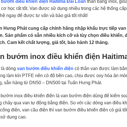
 bướm điều khiển điện Haitima Đài Loan
thân bằng inox, gio
 cơ học rất tốt. Van được sử dụng nhiều trong các hệ thống cấ
 hệ ngay để được tư vấn và báo giá tốt nhất!
n Hưng Phát cung cấp chính hãng nhập khẩu trực tiếp van 
n. Sản phẩm có sẵn nhiều kích cỡ và tùy chọn điều khiển,
ch. Cam kết chất lượng, giá tốt, bảo hành 12 tháng.
n bướm inox điều khiển điện Haitim
 là dòng
van bướm điều khiển điện
có thân van được làm bằng
ng làm kín PTFE nên có độ bền cao, chịu được oxy hóa ăn mòn 
g, sẵn hàng từ DN50 – DN500 tại Tuấn Hưng Phát.
bướm inox điều khiển điện là van bướm điện dùng để kiểm soát
 chảy qua van tự động bằng điện. So với các dòng van điều kh
cổng điện, van cầu điện thì van bướm điều khiển điện có giá tố
 sử dụng cao.