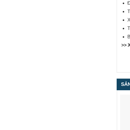
Đ
T
X
T
B
>> 
SẢ