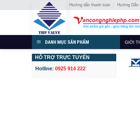
Chuyển
Hướng dẫn thanh toán
Hướng Dẫn
đến
nội
dung
DANH MỤC SẢN PHẨM
GIỚI T
HỖ TRỢ TRỰC TUYẾN
Hotline:
0925 914 222