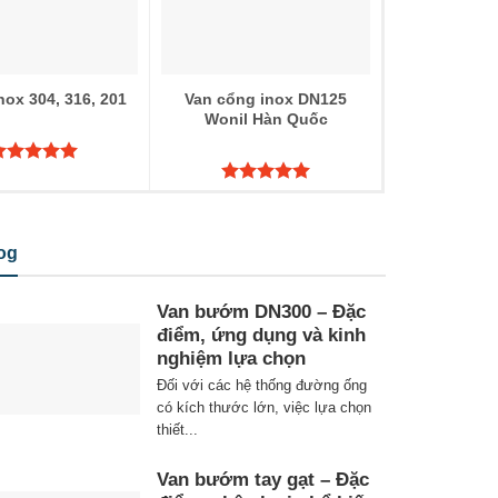
nox 304, 316, 201
Van cổng inox DN125
Wonil Hàn Quốc
ược xếp
ạng
5.00
Được xếp
 sao
hạng
5.00
5 sao
og
Van bướm DN300 – Đặc
điểm, ứng dụng và kinh
nghiệm lựa chọn
Đối với các hệ thống đường ống
có kích thước lớn, việc lựa chọn
thiết...
Van bướm tay gạt – Đặc