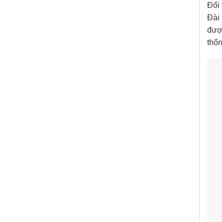
Đối
Đài
được
thốn