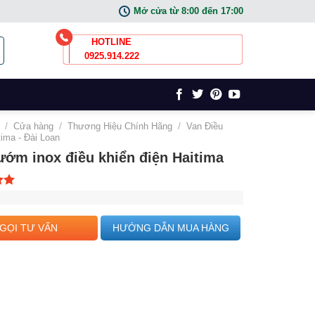
Mở cửa từ 8:00 đến 17:00
HOTLINE
0925.914.222
/
Cửa hàng
/
Thương Hiệu Chính Hãng
/
Van Điều
tima - Đài Loan
ướm inox điều khiển điện Haitima
n 5
GỌI TƯ VẤN
HƯỚNG DẪN MUA HÀNG