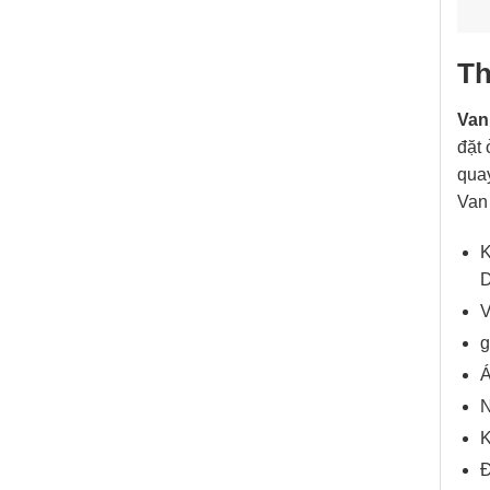
Th
Van
đặt 
quay
Van 
K
V
g
Á
N
K
Đ