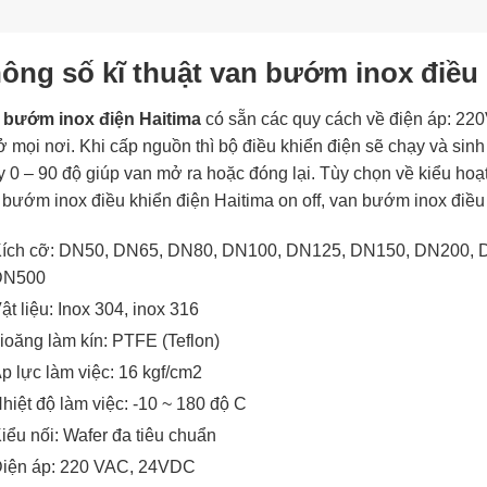
ông số kĩ thuật van bướm inox điều 
 bướm inox điện Haitima
có sẵn các quy cách về điện áp: 22
ở mọi nơi. Khi cấp nguồn thì bộ điều khiển điện sẽ chạy và sinh
 0 – 90 độ giúp van mở ra hoặc đóng lại. Tùy chọn về kiểu hoạ
bướm inox điều khiển điện Haitima on off, van bướm inox điều 
ích cỡ: DN50, DN65, DN80, DN100, DN125, DN150, DN200,
DN500
ật liệu: Inox 304, inox 316
ioăng làm kín: PTFE (Teflon)
p lực làm việc: 16 kgf/cm2
hiệt độ làm việc: -10 ~ 180 độ C
iểu nối: Wafer đa tiêu chuẩn
iện áp: 220 VAC, 24VDC