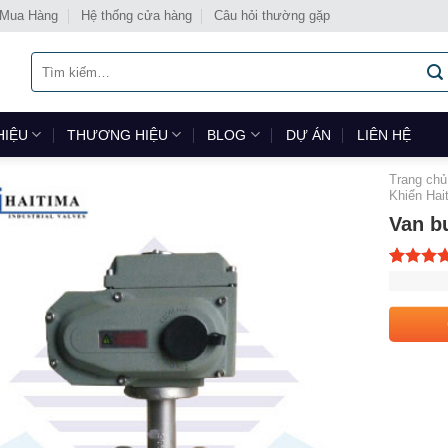
 Mua Hàng
Hệ thống cửa hàng
Câu hỏi thường gặp
Tìm
kiếm:
HIỆU
THƯƠNG HIỆU
BLOG
DỰ ÁN
LIÊN HỆ
Trang chủ
Khiển Hai
Van b
5.00
1
trê
dựa trên
đánh giá