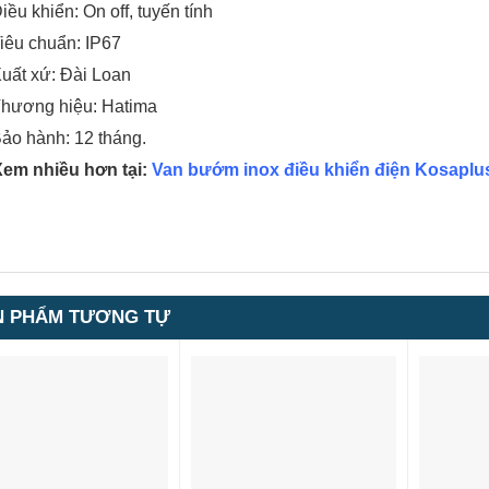
iều khiển: On off, tuyến tính
iêu chuẩn: IP67
uất xứ: Đài Loan
hương hiệu: Hatima
ảo hành: 12 tháng.
Xem nhiều hơn tại:
Van bướm inox điều khiển điện Kosaplu
N PHẨM TƯƠNG TỰ
1
5.00
1
trên 5
dựa trên
đánh giá