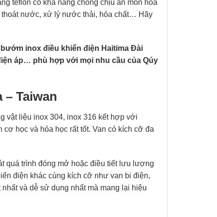
ăng teflon có khả năng chống chịu ăn mòn hóa
p thoát nước, xử lý nước thải, hóa chất… Hãy
bướm inox điều khiển điện Haitima Đài
 điện áp… phù hợp với mọi nhu cầu của Qúy
a – Taiwan
 vật liệu inox 304, inox 316 kết hợp với
cơ học và hóa học rất tốt. Van có kích cỡ đa
 quá trình đóng mở hoặc điều tiết lưu lượng
iển điện khác cùng kích cỡ như van bi điện,
t nhất và dễ sử dụng nhất mà mang lại hiệu