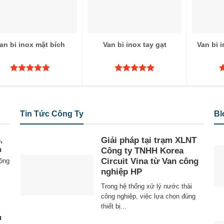
an bi inox mặt bích
Van bi inox tay gạt
Van bi i
Được xếp
Được xếp
Đ
hạng
5.00
hạng
5.00
h
5 sao
5 sao
5
Tin Tức Công Ty
Bl
,
Giải pháp tại trạm XLNT
n
Công ty TNHH Korea
Circuit Vina từ Van công
động
nghiệp HP
Trong hệ thống xử lý nước thải
công nghiệp, việc lựa chọn đúng
thiết bị...
g