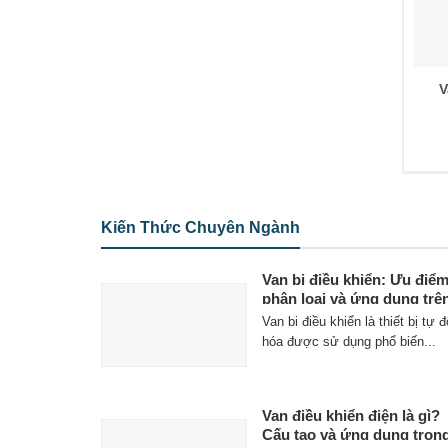
V
Kiến Thức Chuyên Ngành
Van bi điều khiển: Ưu điểm
phân loại và ứng dụng trê
thị trường
Van bi điều khiển là thiết bị tự 
hóa được sử dụng phổ biến...
Van điều khiển điện là gì?
Cấu tạo và ứng dụng tron