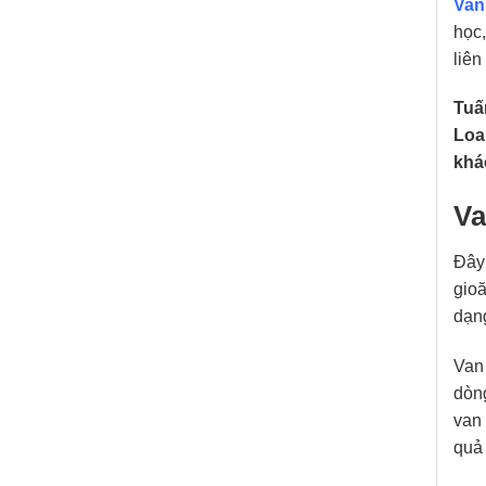
Van
học,
liên
Tuấ
Loa
khá
Va
Đây
gioă
dạn
Van 
dòng
van 
quả