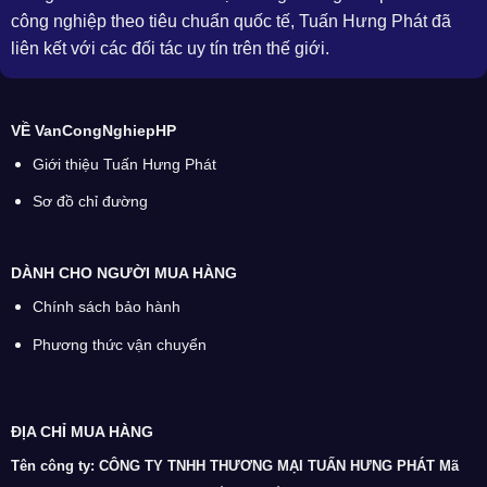
công nghiệp theo tiêu chuẩn quốc tế, Tuấn Hưng Phát đã
liên kết với các đối tác uy tín trên thế giới.
VỀ VanCongNghiepHP
Giới thiệu Tuấn Hưng Phát
Sơ đồ chỉ đường
DÀNH CHO NGƯỜI MUA HÀNG
Chính sách bảo hành
Phương thức vận chuyển
ĐỊA CHỈ MUA HÀNG
Tên công ty: CÔNG TY TNHH THƯƠNG MẠI TUẤN HƯNG PHÁT
Mã