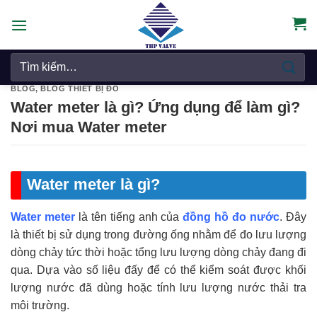
Chuyển
đến
nội
Tìm
dung
kiếm:
BLOG
,
BLOG THIẾT BỊ ĐO
Water meter là gì? Ứng dụng để làm gì?
Nơi mua Water meter
Water meter là gì?
Water meter
là tên tiếng anh của
đồng hồ đo nước
. Đây
là thiết bị sử dụng trong đường ống nhằm để đo lưu lượng
dòng chảy tức thời hoặc tổng lưu lượng dòng chảy đang đi
qua. Dựa vào số liệu đấy để có thể kiểm soát được khối
lượng nước đã dùng hoặc tính lưu lượng nước thải tra
môi trường.