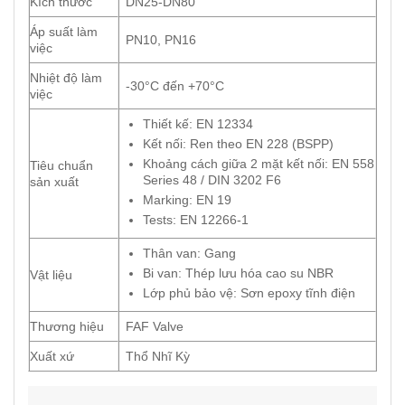
Kích thước
DN25-DN80
Áp suất làm
PN10, PN16
việc
Nhiệt độ làm
-30°C đến +70°C
việc
Thiết kế: EN 12334
Kết nối: Ren theo EN 228 (BSPP)
Khoảng cách giữa 2 mặt kết nối: EN 558
Tiêu chuẩn
Series 48 / DIN 3202 F6
sản xuất
Marking: EN 19
Tests: EN 12266-1
Thân van: Gang
Bi van: Thép lưu hóa cao su NBR
Vật liệu
Lớp phủ bảo vệ: Sơn epoxy tĩnh điện
Thương hiệu
FAF Valve
Xuất xứ
Thổ Nhĩ Kỳ