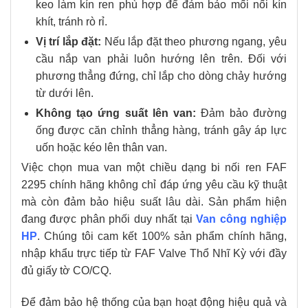
keo làm kín ren phù hợp để đảm bảo mối nối kín
khít, tránh rò rỉ.
Vị trí lắp đặt:
Nếu lắp đặt theo phương ngang, yêu
cầu nắp van phải luôn hướng lên trên. Đối với
phương thẳng đứng, chỉ lắp cho dòng chảy hướng
từ dưới lên.
Không tạo ứng suất lên van:
Đảm bảo đường
ống được căn chỉnh thẳng hàng, tránh gây áp lực
uốn hoặc kéo lên thân van.
Việc chọn mua van một chiều dạng bi nối ren FAF
2295 chính hãng không chỉ đáp ứng yêu cầu kỹ thuật
mà còn đảm bảo hiệu suất lâu dài. Sản phẩm hiện
đang được phân phối duy nhất tại
Van công nghiệp
HP
. Chúng tôi cam kết 100% sản phẩm chính hãng,
nhập khẩu trực tiếp từ FAF Valve Thổ Nhĩ Kỳ với đầy
đủ giấy tờ CO/CQ.
Để đảm bảo hệ thống của bạn hoạt động hiệu quả và