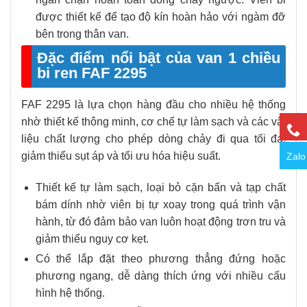
được thiết kế để tạo độ kín hoàn hảo với ngàm đỡ
bên trong thân van.
Đặc điểm nổi bật của van 1 chiều
bi ren FAF 2295
FAF 2295 là lựa chọn hàng đầu cho nhiều hệ thống
nhờ thiết kế thông minh, cơ chế tự làm sạch và các vật
liệu chất lượng cho phép dòng chảy đi qua tối đa,
giảm thiểu sụt áp và tối ưu hóa hiệu suất.
Zalo
Thiết kế tự làm sạch, loại bỏ cặn bẩn và tạp chất
bám dính nhờ viên bị tự xoay trong quá trình vận
hành, từ đó đảm bảo van luôn hoạt động trơn tru và
giảm thiểu nguy cơ kẹt.
Có thể lắp đặt theo phương thẳng đứng hoặc
phương ngang, dễ dàng thích ứng với nhiều cấu
hình hệ thống.