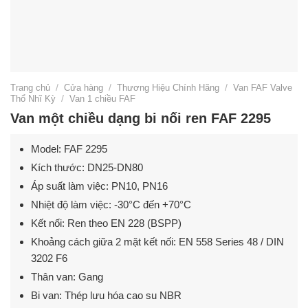
Trang chủ
/
Cửa hàng
/
Thương Hiệu Chính Hãng
/
Van FAF Valve
Thổ Nhĩ Kỳ
/
Van 1 chiều FAF
Van một chiều dạng bi nối ren FAF 2295
Model: FAF 2295
Kích thước: DN25-DN80
Áp suất làm việc: PN10, PN16
Nhiệt độ làm việc: -30°C đến +70°C
Kết nối: Ren theo EN 228 (BSPP)
Khoảng cách giữa 2 mặt kết nối: EN 558 Series 48 / DIN
3202 F6
Thân van: Gang
Bi van: Thép lưu hóa cao su NBR