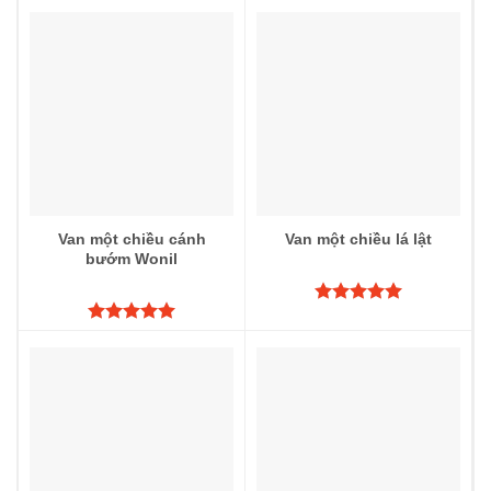
Van một chiều cánh
Van một chiều lá lật
bướm Wonil
Được xếp
hạng
5.00
Được xếp
5 sao
hạng
5.00
5 sao