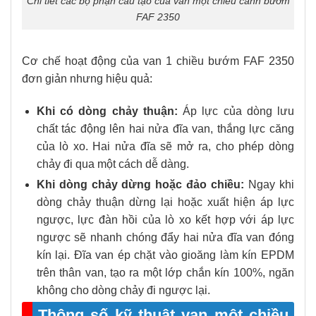
Chi tiết các bộ phận cấu tạo của van một chiều cánh bướm
FAF 2350
Cơ chế hoạt động của van 1 chiều bướm FAF 2350
đơn giản nhưng hiệu quả:
Khi có dòng chảy thuận:
Áp lực của dòng lưu
chất tác động lên hai nửa đĩa van, thắng lực căng
của lò xo. Hai nửa đĩa sẽ mở ra, cho phép dòng
chảy đi qua một cách dễ dàng.
Khi dòng chảy dừng hoặc đảo chiều:
Ngay khi
dòng chảy thuận dừng lại hoặc xuất hiện áp lực
ngược, lực đàn hồi của lò xo kết hợp với áp lực
ngược sẽ nhanh chóng đẩy hai nửa đĩa van đóng
kín lại. Đĩa van ép chặt vào gioăng làm kín EPDM
trên thân van, tạo ra một lớp chắn kín 100%, ngăn
không cho dòng chảy đi ngược lại.
Thông số kỹ thuật van một chiều