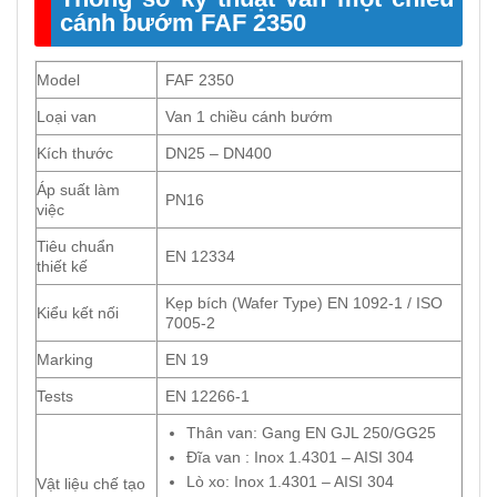
cánh bướm FAF 2350
Model
FAF 2350
Loại van
Van 1 chiều cánh bướm
Kích thước
DN25 – DN400
Áp suất làm
PN16
việc
Tiêu chuẩn
EN 12334
thiết kế
Kẹp bích (Wafer Type) EN 1092-1 / ISO
Kiểu kết nối
7005-2
Marking
EN 19
Tests
EN 12266-1
Thân van: Gang EN GJL 250/GG25
Đĩa van : Inox 1.4301 – AISI 304
Lò xo: Inox 1.4301 – AISI 304
Vật liệu chế tạo