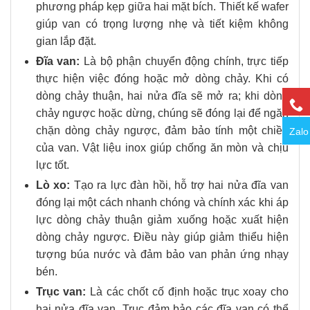
phương pháp kẹp giữa hai mặt bích. Thiết kế wafer
giúp van có trọng lượng nhẹ và tiết kiệm không
gian lắp đặt.
Đĩa van:
Là bộ phận chuyển động chính, trực tiếp
thực hiện việc đóng hoặc mở dòng chảy. Khi có
dòng chảy thuận, hai nửa đĩa sẽ mở ra; khi dòng
chảy ngược hoặc dừng, chúng sẽ đóng lại để ngăn
chặn dòng chảy ngược, đảm bảo tính một chiều
Zalo
của van. Vật liệu inox giúp chống ăn mòn và chịu
lực tốt.
Lò xo:
Tạo ra lực đàn hồi, hỗ trợ hai nửa đĩa van
đóng lại một cách nhanh chóng và chính xác khi áp
lực dòng chảy thuận giảm xuống hoặc xuất hiện
dòng chảy ngược. Điều này giúp giảm thiểu hiện
tượng búa nước và đảm bảo van phản ứng nhạy
bén.
Trục van:
Là các chốt cố định hoặc trục xoay cho
hai nửa đĩa van. Trục đảm bảo các đĩa van có thể