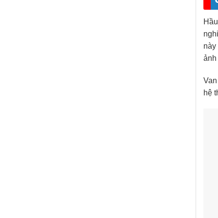
Hầu
nghi
này
ảnh
Van
hệ t