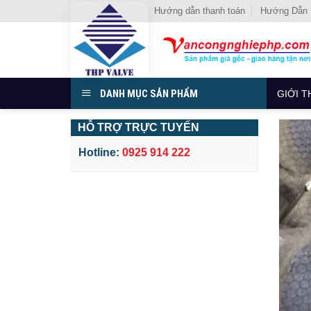
Chuyển
Hướng dẫn thanh toán
Hướng Dẫn
đến
nội
dung
DANH MỤC SẢN PHẨM
GIỚI T
HỖ TRỢ TRỰC TUYẾN
Hotline:
0925 914 222