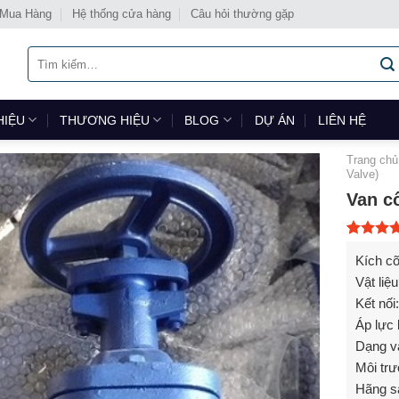
 Mua Hàng
Hệ thống cửa hàng
Câu hỏi thường gặp
Tìm
kiếm:
HIỆU
THƯƠNG HIỆU
BLOG
DỰ ÁN
LIÊN HỆ
Trang chủ
Valve)
Van c
5.00
1
trê
Kích cỡ
dựa trên
đánh giá
Vật liệ
Kết nối
Áp lực 
Dạng va
Môi trư
Hãng s