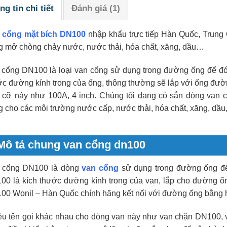
ng tin chi tiết
Đánh giá (1)
 cổng mặt bích DN100
nhập khẩu trực tiếp Hàn Quốc, Trung
g mở chòng chảy nước, nước thải, hóa chất, xăng, dầu…
 cổng DN100 là loại van cổng sử dụng trong đường ống để đ
ớc đường kính trong của ống, thông thường sẽ lắp với ống đườ
h cỡ này như 100A, 4 inch. Chúng tôi đang có sẵn dòng van 
 cho các môi trường nước cấp, nước thải, hóa chất, xăng, dầ
Mô tả chung van cổng dn100
 cổng DN100 là dòng
van cổng
sử dụng trong đường ống để
00 là kích thước đường kính trong của van, lắp cho đường 
00 Wonil – Hàn Quốc chính hãng kết nối với đường ống bằng ha
ều tên gọi khác nhau cho dòng van này như van chặn DN100,