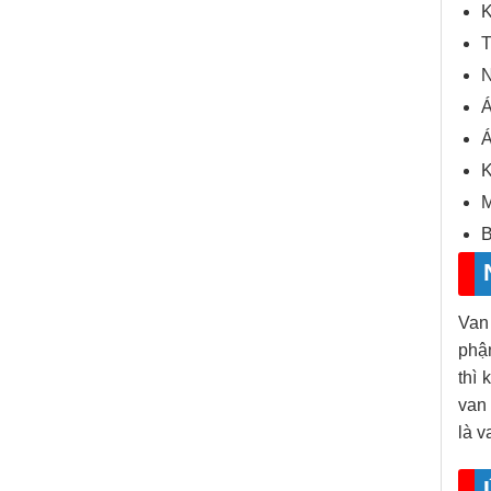
K
T
N
Á
Á
K
M
B
Van
phận
thì
van 
là v