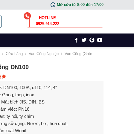
Mở cửa từ 8:00 đến 17:00
HOTLINE
0925.914.222
/
Cửa hàng
/
Van Công Nghiệp
/
Van Cổng (Gate
ổng DN100
n 5
: DN100, 100A, d110, 114, 4″
u: Gang, thép, inox
: Mặt bích JIS, DIN, BS
làm việc: PN16
n: ty nổi, ty chìm
ờng sử dụng: Nước, hơi, hoá chất,
ản xuất
Wonil