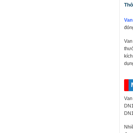
Thô
Van
đón
Van
thư
kíc
dụng
Van
DN1
DN1
Nhi