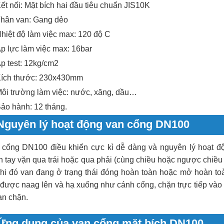
ết nối: Mặt bích hai đầu tiêu chuẩn JIS10K
hân van: Gang dẻo
hiệt độ làm việc max: 120 độ C
p lực làm việc max: 16bar
p test: 12kg/cm2
ích thước: 230x430mm
ôi trường làm việc: nước, xăng, dầu…
ảo hành: 12 tháng.
Nguyên lý hoạt động van cổng DN100
 cổng DN100 điều khiển cực kì dễ dàng và nguyên lý hoạt đ
 tay vặn qua trái hoặc qua phải (cùng chiều hoặc ngược chiều 
 khi đó van đang ở trạng thái đóng hoàn toàn hoặc mở hoàn to
được naag lên và hạ xuống như cánh cổng, chặn trực tiếp vào d
an chặn.
Ứng dụng của van cổng mặt bích DN100