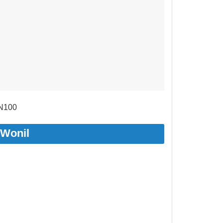
DN100
 Wonil