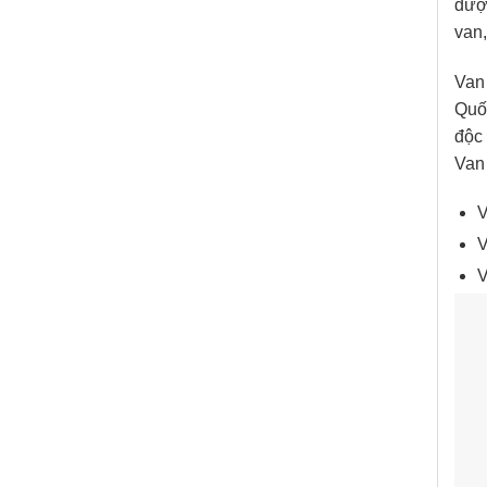
được
van
Van
Quố
độc 
Van
V
V
V