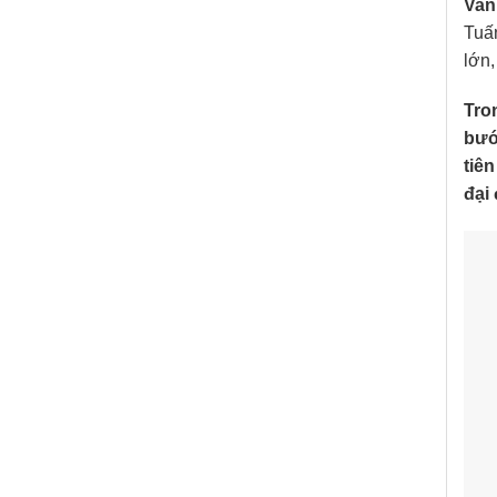
Van
Tuấn
lớn,
Tro
bướ
tiê
đại