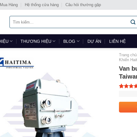
 Mua Hàng
Hệ thống cửa hàng
Câu hỏi thường gặp
Tìm
kiếm:
HIỆU
THƯƠNG HIỆU
BLOG
DỰ ÁN
LIÊN HỆ
Trang chủ
Khiển Hai
Van b
Taiwa
5.00
1
trê
dựa trên
đánh giá