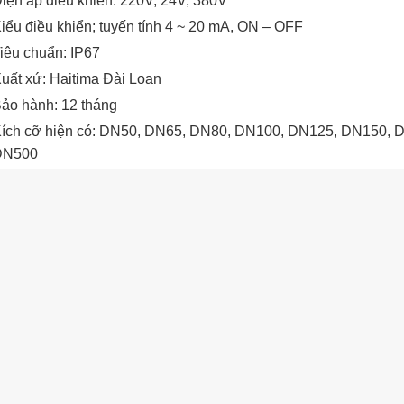
iện áp điều khiển: 220V, 24V, 380V
iểu điều khiển; tuyến tính 4 ~ 20 mA, ON – OFF
iêu chuẩn: IP67
uất xứ: Haitima Đài Loan
ảo hành: 12 tháng
ích cỡ hiện có: DN50, DN65, DN80, DN100, DN125, DN150,
DN500