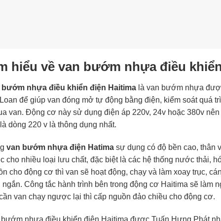
m hiểu về van bướm nhựa điều khiển
 bướm nhựa điều khiển điện Haitima
là van bướm nhựa được 
Loan để giúp van đóng mở tự động bằng điện, kiểm soát quá trì
ua van. Động cơ này sử dụng điện áp 220v, 24v hoặc 380v nên t
là dòng 220 v là thông dụng nhất.
ng
van bướm nhựa điện Hatima
sự dụng có độ bền cao, thân v
 cho nhiều loại lưu chất, đặc biệt là các hệ thống nước thải, 
n cho động cơ thì van sẽ hoạt động, chạy và làm xoay trục, cán
 ngắn. Công tắc hành trình bên trong động cơ Haitima sẽ làm ngắ
cần van chạy ngược lại thì cấp nguồn đảo chiều cho động cơ.
 bướm nhựa điều khiển điện Haitima được Tuấn Hưng Phát nhập