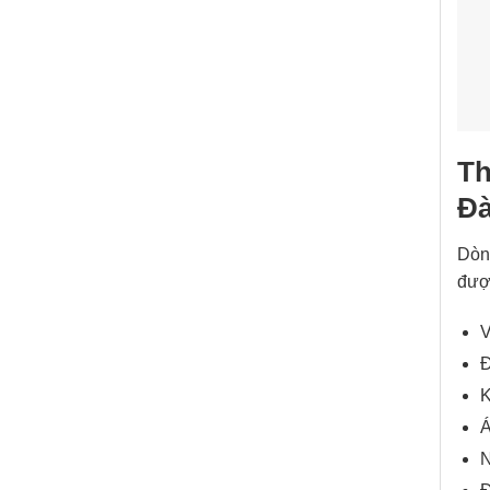
Th
Đà
Dò
được
V
Đ
K
Á
N