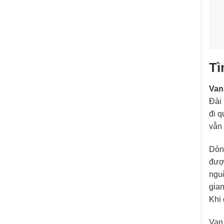
Tì
Van
Đài 
đi q
vẫn 
Dò
được
nguồ
gian
Khi 
Van