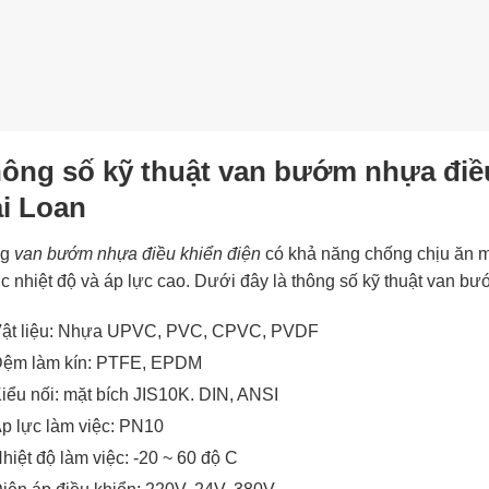
ông số kỹ thuật van bướm nhựa điều
i Loan
ng
van bướm nhựa điều khiển điện
có khả năng chống chịu ăn mò
 nhiệt độ và áp lực cao. Dưới đây là thông số kỹ thuật van b
ật liệu: Nhựa UPVC, PVC, CPVC, PVDF
ệm làm kín: PTFE, EPDM
iểu nối: mặt bích JIS10K. DIN, ANSI
p lực làm việc: PN10
hiệt độ làm việc: -20 ~ 60 độ C