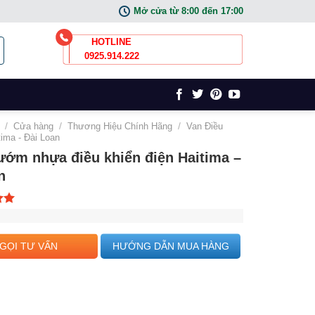
Mở cửa từ 8:00 đến 17:00
HOTLINE
0925.914.222
/
Cửa hàng
/
Thương Hiệu Chính Hãng
/
Van Điều
tima - Đài Loan
ướm nhựa điều khiển điện Haitima –
n
n 5
GỌI TƯ VẤN
HƯỚNG DẪN MUA HÀNG