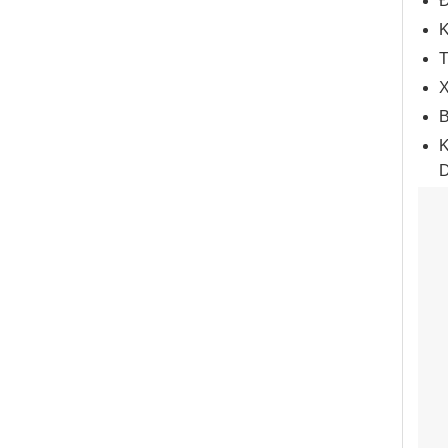
Đ
K
T
X
B
K