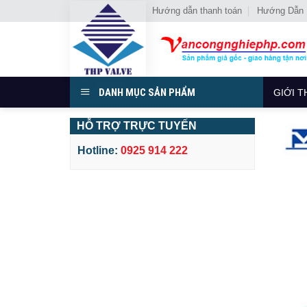
Chuyển
Hướng dẫn thanh toán
Hướng Dẫn
đến
nội
dung
DANH MỤC SẢN PHẨM
GIỚI T
HỖ TRỢ TRỰC TUYẾN
Hotline:
0925 914 222