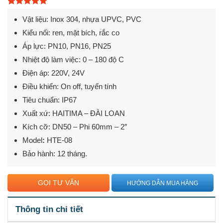
5.00
1
trên 5
Vật liệu: Inox 304, nhựa UPVC, PVC
dựa trên
đánh giá
Kiểu nối: ren, mặt bích, rắc co
Áp lực: PN10, PN16, PN25
Nhiệt độ làm việc: 0 – 180 độ C
Điện áp: 220V, 24V
Điều khiển: On off, tuyến tính
Tiêu chuẩn: IP67
Xuất xứ: HAITIMA – ĐÀI LOAN
Kích cỡ: DN50 – Phi 60mm – 2″
Model
:
HTE-08
Bảo hành: 12 tháng.
GỌI TƯ VẤN
HƯỚNG DẪN MUA HÀNG
Thông tin chi tiết