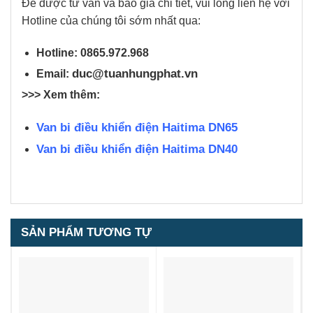
Để được tư vấn và báo giá chi tiết, vui lòng liên hệ với
Hotline của chúng tôi sớm nhất qua:
Hotline: 0865.972.968
duc@tuanhungphat.vn
Email:
>>> Xem thêm:
Van bi điều khiển điện Haitima DN65
Van bi điều khiển điện Haitima DN40
SẢN PHẨM TƯƠNG TỰ
1
5.00
1
trên 5
dựa trên
đánh giá