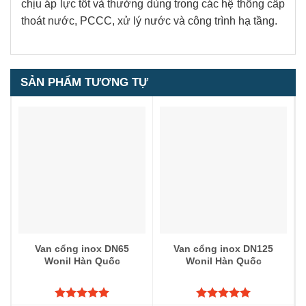
chịu áp lực tốt và thường dùng trong các hệ thống cấp
thoát nước, PCCC, xử lý nước và công trình hạ tầng.
SẢN PHẨM TƯƠNG TỰ
1
5.00
1
trên 5
dựa trên
đánh giá
Van cổng inox DN65
Van cổng inox DN125
Wonil Hàn Quốc
Wonil Hàn Quốc