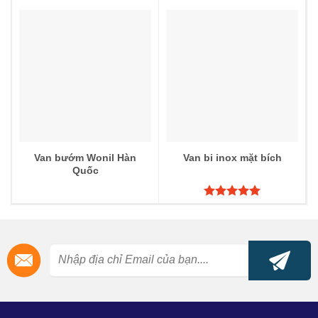
Được xếp
Được xếp
hạng
5.00
hạng
5.00
5 sao
5 sao
Van bướm Wonil Hàn
Van bi inox mặt bích
Quốc
Được xếp
hạng
5.00
5 sao