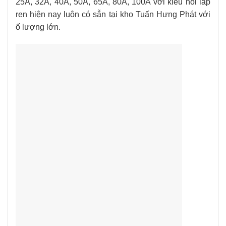
25A, 32A, 40A, 50A, 65A, 80A, 100A với kiểu nối lắp
ren hiện nay luôn có sẵn tại kho Tuấn Hưng Phát với
ố lượng lớn.