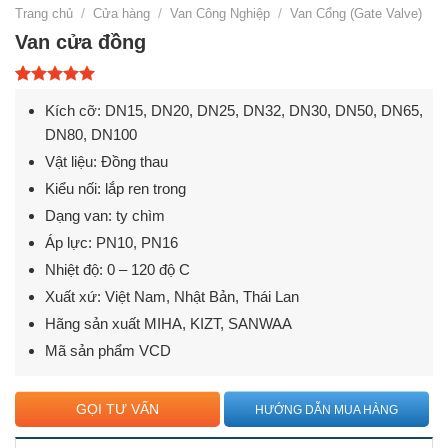
Trang chủ
/
Cửa hàng
/
Van Công Nghiệp
/
Van Cổng (Gate Valve)
Van cửa đồng
5.00
1
trên 5
Kích cỡ: DN15, DN20, DN25, DN32, DN30, DN50, DN65,
dựa trên
đánh giá
DN80, DN100
Vật liệu: Đồng thau
Kiểu nối: lắp ren trong
Dạng van: ty chìm
Áp lực: PN10, PN16
Nhiệt độ: 0 – 120 độ C
Xuất xứ: Việt Nam, Nhật Bản, Thái Lan
Hãng sản xuất
MIHA, KIZT, SANWAA
Mã sản phẩm
VCD
GỌI TƯ VẤN
HƯỚNG DẪN MUA HÀNG