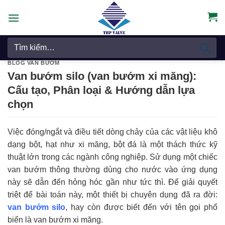
Chuyển
đến
nội
Tìm
dung
kiếm:
BLOG VAN BƯỚM
Van bướm silo (van bướm xi măng):
Cấu tạo, Phân loại & Hướng dẫn lựa
chọn
Việc đóng/ngắt và điều tiết dòng chảy của các vật liệu khô
dạng bột, hạt như xi măng, bột đá là một thách thức kỹ
thuật lớn trong các ngành công nghiệp. Sử dụng một chiếc
van bướm thông thường dùng cho nước vào ứng dụng
này sẽ dẫn đến hỏng hóc gần như tức thì. Để giải quyết
triệt để bài toán này, một thiết bị chuyên dụng đã ra đời:
van bướm silo
, hay còn được biết đến với tên gọi phổ
biến là van bướm xi măng.