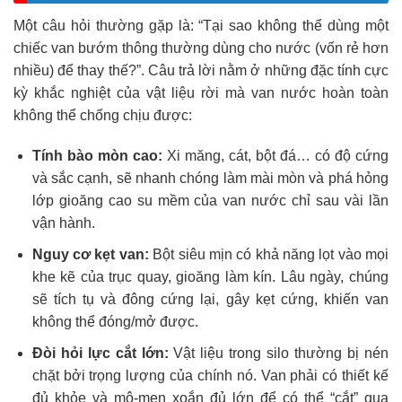
Một câu hỏi thường gặp là: “Tại sao không thể dùng một
chiếc van bướm thông thường dùng cho nước (vốn rẻ hơn
nhiều) để thay thế?”. Câu trả lời nằm ở những đặc tính cực
kỳ khắc nghiệt của vật liệu rời mà van nước hoàn toàn
không thể chống chịu được:
Tính bào mòn cao:
Xi măng, cát, bột đá… có độ cứng
và sắc cạnh, sẽ nhanh chóng làm mài mòn và phá hỏng
lớp gioăng cao su mềm của van nước chỉ sau vài lần
vận hành.
Nguy cơ kẹt van:
Bột siêu mịn có khả năng lọt vào mọi
khe kẽ của trục quay, gioăng làm kín. Lâu ngày, chúng
sẽ tích tụ và đông cứng lại, gây kẹt cứng, khiến van
không thể đóng/mở được.
Đòi hỏi lực cắt lớn:
Vật liệu trong silo thường bị nén
chặt bởi trọng lượng của chính nó. Van phải có thiết kế
đủ khỏe và mô-men xoắn đủ lớn để có thể “cắt” qua