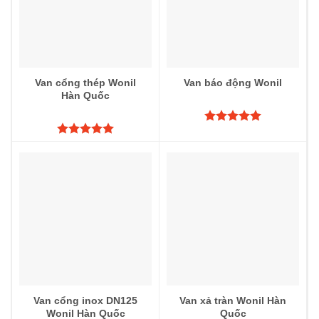
Van cổng thép Wonil
Van báo động Wonil
Hàn Quốc
Được xếp
hạng
5.00
Được xếp
5 sao
hạng
5.00
5 sao
Van cổng inox DN125
Van xả tràn Wonil Hàn
Wonil Hàn Quốc
Quốc