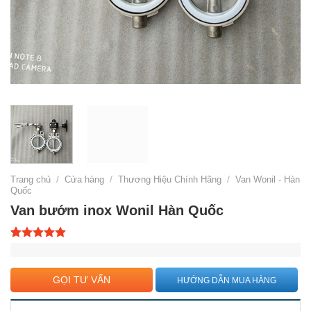
Trang chủ
/
Cửa hàng
/
Thương Hiệu Chính Hãng
/
Van Wonil - Hàn
Quốc
Van bướm inox Wonil Hàn Quốc
5.00
1
trên 5
dựa trên
đánh giá
GỌI TƯ VẤN
HƯỚNG DẪN MUA HÀNG