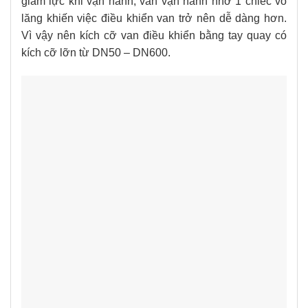
giảm lực khi vận hành, van vận hành nhờ 1 chiếc vô
lăng khiến việc điều khiển van trở nên dễ dàng hơn.
Vì vậy nên kích cỡ van điều khiển bằng tay quay có
kích cỡ lỡn từ DN50 – DN600.