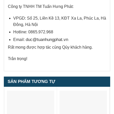
Công ty TNHH TM Tuấn Hưng Phát:
VPGD: Số 25, Liền Kề 13, KĐT Xa La, Phúc La, Hà
Đông, Hà Nội
Hotline: 0865.972.968
duc@tuanhungphat.vn
Email:
Rất mong được hợp tác cùng Qúy khách hàng.
Trân trọng!
SẢN PHẨM TƯƠNG TỰ
1
5.00
1
trên 5
dựa trên
đánh giá