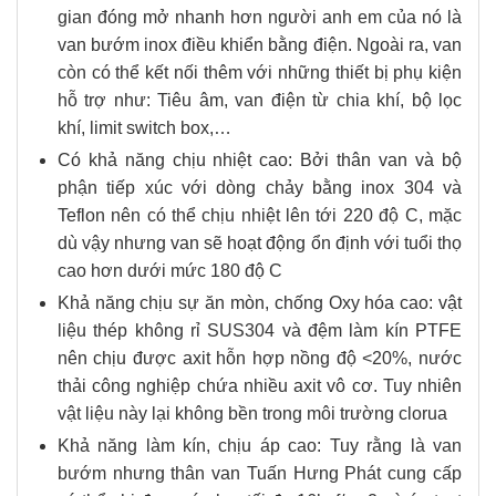
gian đóng mở nhanh hơn người anh em của nó là
van bướm inox điều khiển bằng điện. Ngoài ra, van
còn có thể kết nối thêm với những thiết bị phụ kiện
hỗ trợ như: Tiêu âm, van điện từ chia khí, bộ lọc
khí, limit switch box,…
Có khả năng chịu nhiệt cao: Bởi thân van và bộ
phận tiếp xúc với dòng chảy bằng inox 304 và
Teflon nên có thể chịu nhiệt lên tới 220 độ C, mặc
dù vậy nhưng van sẽ hoạt động ổn định với tuổi thọ
cao hơn dưới mức 180 độ C
Khả năng chịu sự ăn mòn, chống Oxy hóa cao: vật
liệu thép không rỉ SUS304 và đệm làm kín PTFE
nên chịu được axit hỗn hợp nồng độ <20%, nước
thải công nghiệp chứa nhiều axit vô cơ. Tuy nhiên
vật liệu này lại không bền trong môi trường clorua
Khả năng làm kín, chịu áp cao: Tuy rằng là van
bướm nhưng thân van Tuấn Hưng Phát cung cấp