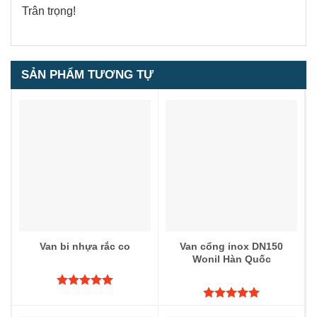
Trân trọng!
SẢN PHẨM TƯƠNG TỰ
1
5.00
1
trên 5
dựa trên
đánh giá
Van bi nhựa rắc co
Van cổng inox DN150
Wonil Hàn Quốc
Được xếp
hạng
5.00
Được xếp