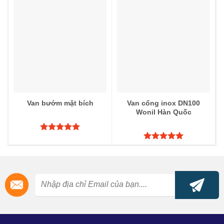
5 sao
hạng
5.00
5 sao
Van bướm mặt bích
Van cổng inox DN100
Wonil Hàn Quốc
Được xếp
hạng
5.00
Được xếp
5 sao
hạng
5.00
5 sao