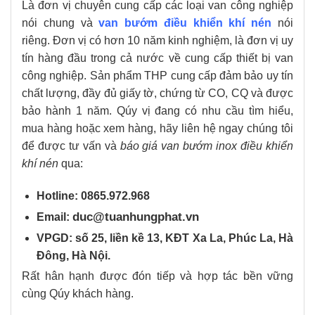
Là đơn vị chuyên cung cấp các loại van công nghiệp
nói chung và
van bướm điều khiển khí nén
nói
riêng. Đơn vị có hơn 10 năm kinh nghiệm, là đơn vị uy
tín hàng đầu trong cả nước về cung cấp thiết bị van
công nghiệp. Sản phẩm THP cung cấp đảm bảo uy tín
chất lượng, đầy đủ giấy tờ, chứng từ CO, CQ và được
bảo hành 1 năm. Qúy vị đang có nhu cầu tìm hiểu,
mua hàng hoặc xem hàng, hãy liên hệ ngay chúng tôi
để được tư vấn và
báo giá van bướm inox điều khiển
khí nén
qua:
Hotline: 0865.972.968
duc@tuanhungphat.vn
Email:
VPGD: số 25, liền kề 13, KĐT Xa La, Phúc La, Hà
Đông, Hà Nội.
Rất hân hạnh được đón tiếp và hợp tác bền vững
cùng Qúy khách hàng.