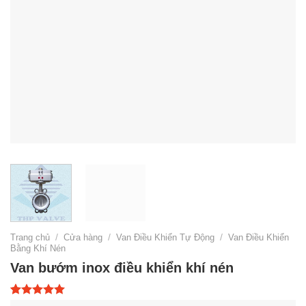
Trang chủ
/
Cửa hàng
/
Van Điều Khiển Tự Động
/
Van Điều Khiển
Bằng Khí Nén
Van bướm inox điều khiển khí nén
5.00
1
trên 5