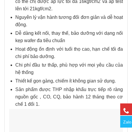
có thể chị được áp lực tối đa 16kgf/cm2 và áp test
lên tới 21kgf/cm2.
Nguyên lý vận hành tương đối đơn giản và dễ hoạt
động.
Dễ dàng kết nối, thay thế, bảo dưỡng với dạng nối
kẹp wafer đa tiêu chuẩn
Hoạt động ổn định với tuổi thọ cao, hạn chế tối đa
chi phí bảo dưỡng.
Chi phí đầu tư thấp, phù hợp với mọi yêu cầu của
hệ thống
Thiết kế gọn gàng, chiếm ít không gian sử dụng.
Sản phẩm được THP nhập khẩu trực tiếp rõ ràng
nguồn gốc , CO, CQ, bảo hành 12 tháng theo cơ
chế 1 đổi 1.
Zalo