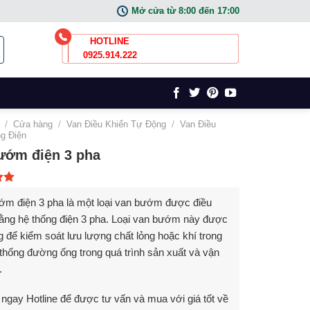
Mở cửa từ 8:00 đến 17:00
HOTLINE
0925.914.222
/
Cửa hàng
/
Van Điều Khiển Tự Động
/
Van Điều
g Điện
ướm điện 3 pha
n 5
ớm điện 3 pha là một loại van bướm được điều
ằng hệ thống điện 3 pha. Loại van bướm này được
 để kiểm soát lưu lượng chất lỏng hoặc khí trong
thống đường ống trong quá trình sản xuất và vận
.
 ngay Hotline để được tư vấn và mua với giá tốt về