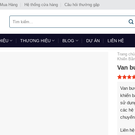
 Mua Hàng
Hệ thống cửa hàng
Câu hỏi thường gặp
Tìm
kiếm:
HIỆU
THƯƠNG HIỆU
BLOG
DỰ ÁN
LIÊN HỆ
Trang chủ
Khiển Bằn
Van b
5.00
1
trê
Van bư
dựa trên
đánh giá
khiển b
sử dụng
các hệ 
chuyển
Liên hệ