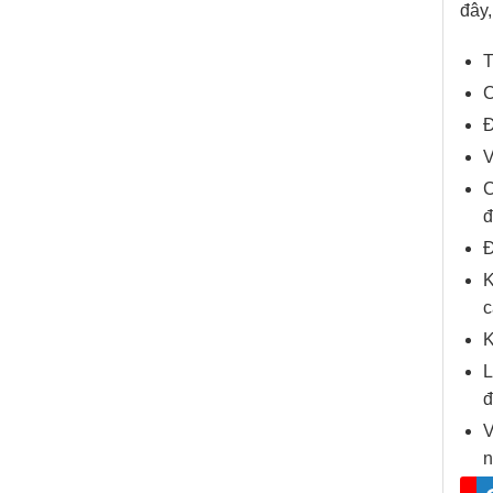
đây,
T
C
Đ
V
C
đ
Đ
K
c
K
L
đ
V
n