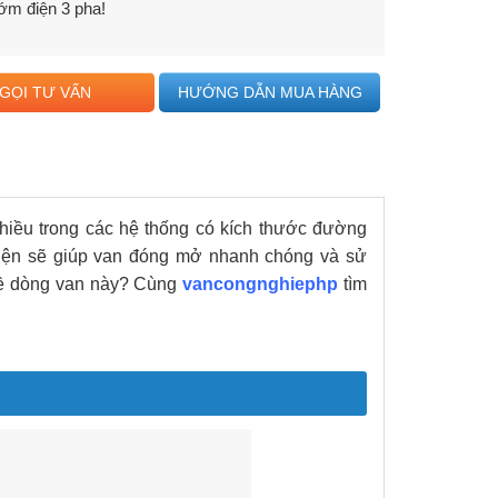
ớm điện 3 pha!
GỌI TƯ VẤN
HƯỚNG DẪN MUA HÀNG
hiều trong các hệ thống có kích thước đường
điện sẽ giúp van đóng mở nhanh chóng và sử
 về dòng van này? Cùng
vancongnghiephp
tìm