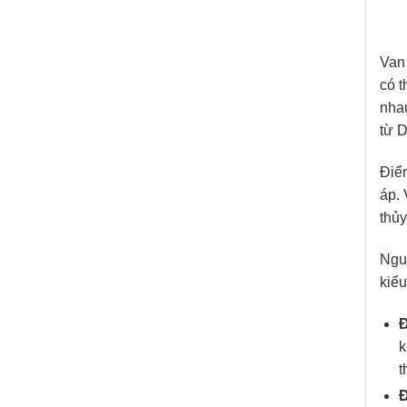
Van
có t
nha
từ 
Điể
áp. 
thủy
Ngu
kiể
Đ
k
t
Đ