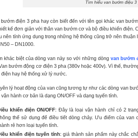
Tìm hiểu van bướm điệu 3
 bướm điện 3 pha hay còn biết đến với tên gọi khác van bướm
hiết kế đơn giản với thân van bướm cơ và bộ điều khiển điện. 
u nên tính ứng dụng trong những hệ thống cũng trở nên thuận 
DN50 – DN1000.
m khác biệt của dòng van này so với những dòng
van bướm đ
Van bướm động cơ điện 3 pha (380v hoặc 400v). Vì thế, thường
 điện hay hệ thống xử lý nước.
yên lý hoạt động của van cũng tương tự như các dòng van bướ
u vận hành cơ bản là dạng ON/OFF và dạng tuyến tính.
iều khiển điện ON/OFF
: Đây là loại vận hành chỉ có 2 tr
hông thể sử dụng để điều tiết dòng chảy. Ưu điểm của van 
hành rẻ hơn loại tuyến tính.
iều khiển điện tuyến tính
: giá thành sản phẩm này chắc ch