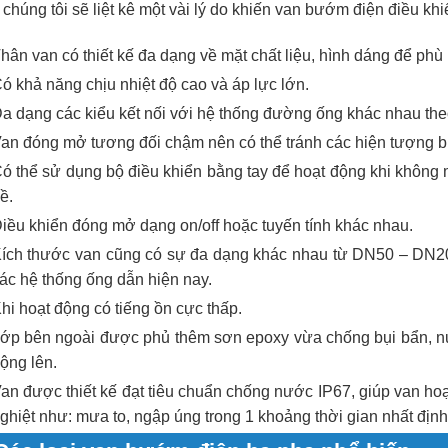
 chúng tôi sẽ liệt kê một vài lý do khiến van bướm điện điều kh
hân van có thiết kế đa dạng về mặt chất liệu, hình dáng để ph
ó khả năng chịu nhiệt độ cao và áp lực lớn.
a dạng các kiểu kết nối với hệ thống đường ống khác nhau theo
an đóng mở tương đối chậm nên có thể tránh các hiện tượng bị
ó thể sử dụng bộ điều khiển bằng tay để hoạt động khi không
ề.
iều khiển đóng mở dạng on/off hoặc tuyến tính khác nhau.
ích thước van cũng có sự đa dạng khác nhau từ DN50 – DN20
ác hệ thống ống dẫn hiện nay.
hi hoạt động có tiếng ồn cực thấp.
ớp bên ngoài được phủ thêm sơn epoxy vừa chống bụi bẩn, nư
ộng lên.
an được thiết kế đạt tiêu chuẩn chống nước IP67, giúp van hoạ
ghiệt như: mưa to, ngập úng trong 1 khoảng thời gian nhất định