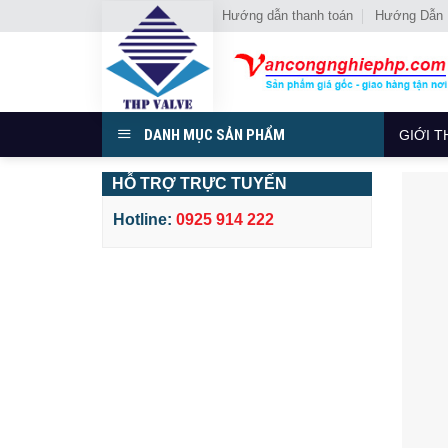
Chuyển
Hướng dẫn thanh toán
Hướng Dẫn
đến
nội
dung
DANH MỤC SẢN PHẨM
GIỚI T
HỖ TRỢ TRỰC TUYẾN
Hotline:
0925 914 222