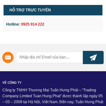
HỖ TRỢ TRỰC TUYẾN
Hotline:
0925 914 222
VỀ CÔNG TY
Công ty TNHH Thương Mại Tuấn Hưng Phát – “Trading
Company Limited Tuan Hung Phat” được thành lập ngày 05
– 03 – 2009 tại Hà Nội, Việt Nam. Đến nay, Tuấn Hưng Phát