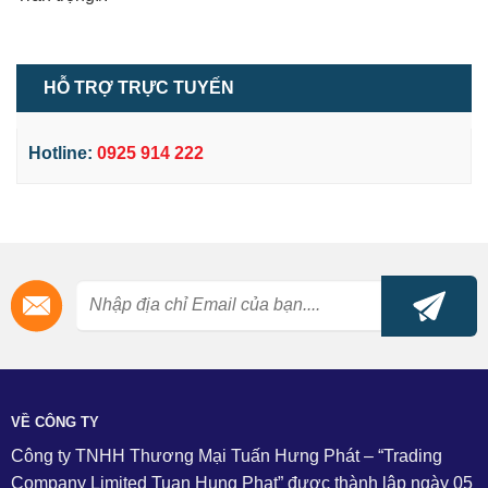
HỖ TRỢ TRỰC TUYẾN
Hotline:
0925 914 222
VỀ CÔNG TY
Công ty TNHH Thương Mại Tuấn Hưng Phát – “Trading
Company Limited Tuan Hung Phat” được thành lập ngày 05